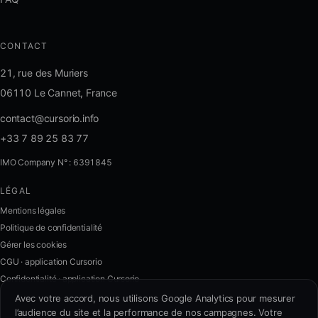
CONTACT
21, rue des Muriers
06110 Le Cannet, France
contact@cursorio.info
+33 7 89 25 83 77
IMO Company N° : 6391845
LÉGAL
FR
·
EN
·
IT
·
ES
Mentions légales
Politique de confidentialité
Se connecter
Gérer les cookies
CGU · application Cursorio
Confidentialité · application Cursorio
Nous contacter
→
Avec votre accord, nous utilisons Google Analytics pour mesurer
l’audience du site et la performance de nos campagnes. Votre