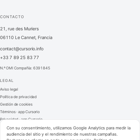
CONTACTO
21, rue des Muriers
06110 Le Cannet, Francia
contact@cursorio.info
+33 7 89 25 83 77
N.º OMI Compañía: 6391845
LEGAL
FR
·
EN
·
IT
·
ES
Aviso legal
Política de privacidad
Acceder
Gestión de cookies
Términos · app Cursorio
Privacidad · app Cursorio
Contáctenos
→
Con su consentimiento, utilizamos Google Analytics para medir la
audiencia del sitio y el rendimiento de nuestras campañas.