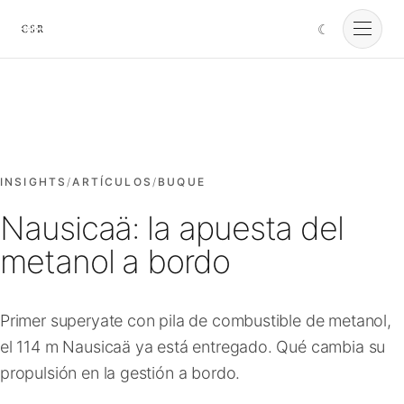
☾
Cursorio
Servicios
Cursorio Manager
INSIGHTS
/
ARTÍCULOS
/
BUQUE
Nausicaä: la apuesta del
Herramientas
metanol a bordo
Insights
Primer superyate con pila de combustible de metanol,
el 114 m Nausicaä ya está entregado. Qué cambia su
Nosotros
propulsión en la gestión a bordo.