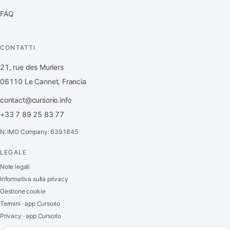
FAQ
CONTATTI
21, rue des Muriers
06110 Le Cannet, Francia
contact@cursorio.info
+33 7 89 25 83 77
N. IMO Company: 6391845
LEGALE
FR
·
EN
·
IT
·
ES
Note legali
Informativa sulla privacy
Accedi
Gestione cookie
Termini · app Cursorio
Privacy · app Cursorio
Contattaci
→