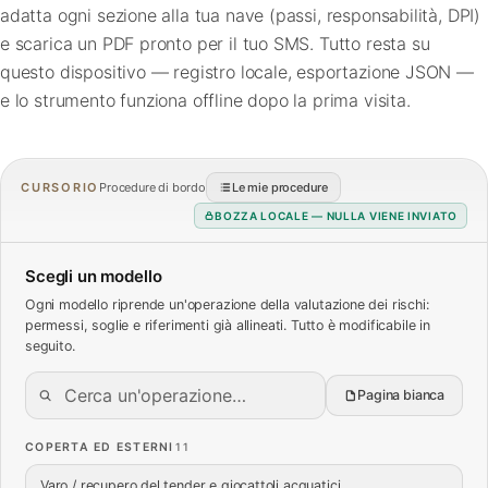
adatta ogni sezione alla tua nave (passi, responsabilità, DPI)
FAQ
e scarica un PDF pronto per il tuo SMS. Tutto resta su
questo dispositivo — registro locale, esportazione JSON —
Contatti
e lo strumento funziona offline dopo la prima visita.
CURSORIO
Procedure di bordo
Le mie procedure
BOZZA LOCALE — NULLA VIENE INVIATO
Scegli un modello
Ogni modello riprende un'operazione della valutazione dei rischi:
permessi, soglie e riferimenti già allineati. Tutto è modificabile in
seguito.
Pagina bianca
COPERTA ED ESTERNI
11
Varo / recupero del tender e giocattoli acquatici