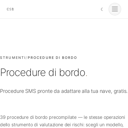
☾
Cursorio
Servizi
Cursorio Manager
STRUMENTI
/
PROCEDURE DI BORDO
Procedure di bordo
.
Strumenti
Procedure SMS pronte da adattare alla tua nave, gratis.
Insights
Chi siamo
39 procedure di bordo precompilate — le stesse operazioni
dello strumento di valutazione dei rischi: scegli un modello,